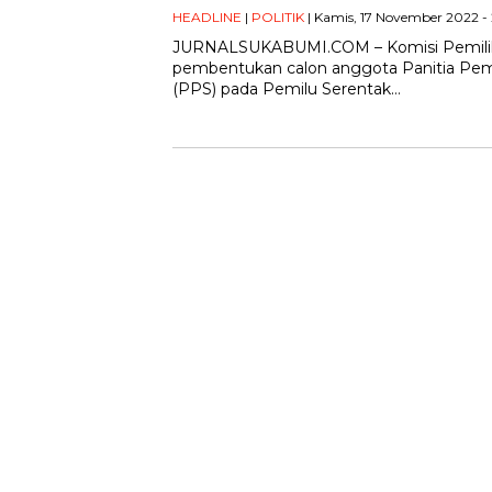
HEADLINE
|
POLITIK
| Kamis, 17 November 2022 -
JURNALSUKABUMI.COM – Komisi Pemili
pembentukan calon anggota Panitia Pem
(PPS) pada Pemilu Serentak…