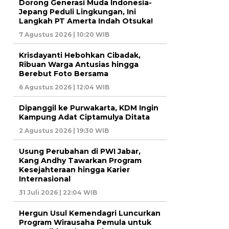
Dorong Generasi Muda Indonesia-
Jepang Peduli Lingkungan, Ini
Langkah PT Amerta Indah Otsuka!
7 Agustus 2026 | 10:20 WIB
Krisdayanti Hebohkan Cibadak,
Ribuan Warga Antusias hingga
Berebut Foto Bersama
6 Agustus 2026 | 12:04 WIB
Dipanggil ke Purwakarta, KDM Ingin
Kampung Adat Ciptamulya Ditata
2 Agustus 2026 | 19:30 WIB
Usung Perubahan di PWI Jabar,
Kang Andhy Tawarkan Program
Kesejahteraan hingga Karier
Internasional
31 Juli 2026 | 22:04 WIB
Hergun Usul Kemendagri Luncurkan
Program Wirausaha Pemula untuk