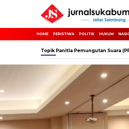
HOME
PERISTIWA
POLITIK
HUKUM
NASI
Topik
Panitia Pemungutan Suara (P