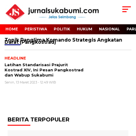
HOME
PERISTIWA
POLITIK
HUKUM
NASIONAL
PAR
Topik
Panglima Komando Strategis Angkatan
Darat (Pangkostrad)
HEADLINE
Latihan Standarisasi Prajurit
Kostrad XIV, Ini Pesan Pangkostrad
dan Wabup Sukabumi
Senin, 13 Maret 2023 - 12:49 WIB
BERITA TERPOPULER