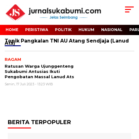
HOME
PERISTIWA
POLITIK
HUKUM
NASIONAL
PAR
Topik
Pangkalan TNI AU Atang Sendjaja (Lanud
Ats)
RAGAM
Ratusan Warga Ujunggenteng
Sukabumi Antusias Ikuti
Pengobatan Massal Lanud Ats
Senin, 17 Juli 2023 - 13:23 WIB
BERITA TERPOPULER