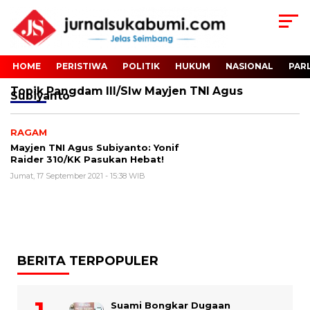
HOME
PERISTIWA
POLITIK
HUKUM
NASIONAL
PAR
Topik
Pangdam III/Slw Mayjen TNI Agus
Subiyanto
RAGAM
Mayjen TNI Agus Subiyanto: Yonif
Raider 310/KK Pasukan Hebat!
Jumat, 17 September 2021 - 15:38 WIB
BERITA TERPOPULER
Suami Bongkar Dugaan