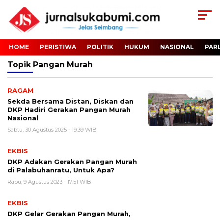
HOME
PERISTIWA
POLITIK
HUKUM
NASIONAL
PAR
Topik
Pangan Murah
RAGAM
Sekda Bersama Distan, Diskan dan
DKP Hadiri Gerakan Pangan Murah
Nasional
Sabtu, 30 Agustus 2025 - 19:39 WIB
EKBIS
DKP Adakan Gerakan Pangan Murah
di Palabuhanratu, Untuk Apa?
Rabu, 9 Agustus 2023 - 17:51 WIB
EKBIS
DKP Gelar Gerakan Pangan Murah,