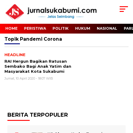
HOME
PERISTIWA
POLITIK
HUKUM
NASIONAL
PAR
Topik
Pandemi Corona
HEADLINE
RAI Hergun Bagikan Ratusan
Sembako Bagi Anak Yatim dan
Masyarakat Kota Sukabumi
Jumat, 10 April 2020 - 18:07 WIB
BERITA TERPOPULER