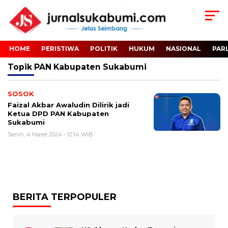
HOME
PERISTIWA
POLITIK
HUKUM
NASIONAL
PAR
Topik
PAN Kabupaten Sukabumi
SOSOK
Faizal Akbar Awaludin Dilirik jadi
Ketua DPD PAN Kabupaten
Sukabumi
Senin, 4 Maret 2024 - 12:14 WIB
BERITA TERPOPULER