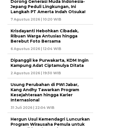
Dorong Generasi Muda Indonesia-
Jepang Peduli Lingkungan, Ini
Langkah PT Amerta Indah Otsuka!
7 Agustus 2026 | 10:20 WIB
Krisdayanti Hebohkan Cibadak,
Ribuan Warga Antusias hingga
Berebut Foto Bersama
6 Agustus 2026 | 12:04 WIB
Dipanggil ke Purwakarta, KDM Ingin
Kampung Adat Ciptamulya Ditata
2 Agustus 2026 | 19:30 WIB
Usung Perubahan di PWI Jabar,
Kang Andhy Tawarkan Program
Kesejahteraan hingga Karier
Internasional
31 Juli 2026 | 22:04 WIB
Hergun Usul Kemendagri Luncurkan
Program Wirausaha Pemula untuk