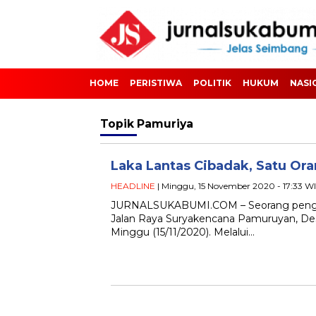
HOME
PERISTIWA
POLITIK
HUKUM
NASI
Topik
Pamuriya
Laka Lantas Cibadak, Satu O
HEADLINE
| Minggu, 15 November 2020 - 17:33 W
JURNALSUKABUMI.COM – Seorang pengenda
Jalan Raya Suryakencana Pamuruyan, De
Minggu (15/11/2020). Melalui…