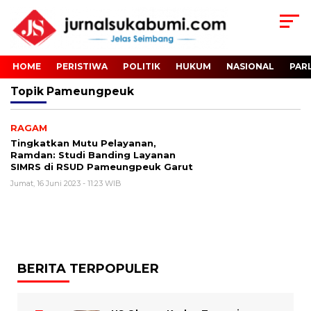
HOME
PERISTIWA
POLITIK
HUKUM
NASIONAL
PAR
Topik
Pameungpeuk
RAGAM
Tingkatkan Mutu Pelayanan,
Ramdan: Studi Banding Layanan
SIMRS di RSUD Pameungpeuk Garut
Jumat, 16 Juni 2023 - 11:23 WIB
BERITA TERPOPULER