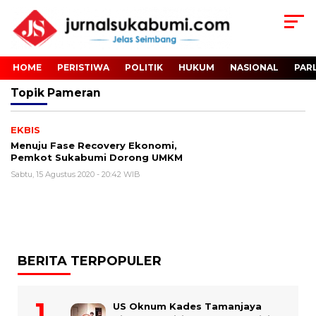
HOME
PERISTIWA
POLITIK
HUKUM
NASIONAL
PAR
Topik
Pameran
EKBIS
Menuju Fase Recovery Ekonomi,
Pemkot Sukabumi Dorong UMKM
Sabtu, 15 Agustus 2020 - 20:42 WIB
BERITA TERPOPULER
US Oknum Kades Tamanjaya