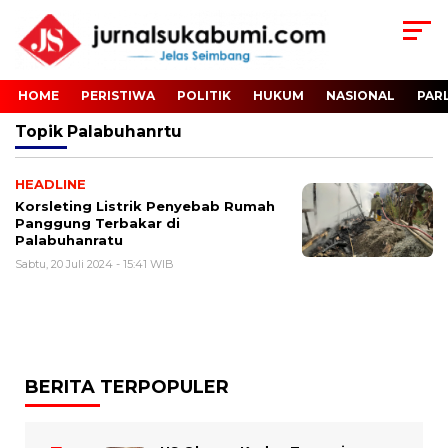
HOME
PERISTIWA
POLITIK
HUKUM
NASIONAL
PAR
Topik
Palabuhanrtu
HEADLINE
Korsleting Listrik Penyebab Rumah
Panggung Terbakar di
Palabuhanratu
Sabtu, 20 Juli 2024 - 15:41 WIB
BERITA TERPOPULER