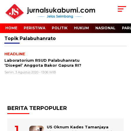
HOME
PERISTIWA
POLITIK
HUKUM
NASIONAL
PAR
Topik
Palabuhanrato
HEADLINE
Laboratorium RSUD Palabuhanratu
‘Disegel’ Anggota Bakor Gapura RI?
Senin, 3 Agustus 2020 - 13:06 WIB
BERITA TERPOPULER
US Oknum Kades Tamanjaya