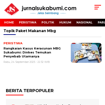
HOME
PERISTIWA
POLITIK
HUKUM
NASIONAL
PAR
Topik
Paket Makanan Mbg
PERISTIWA
Rangkaian Kasus Keracunan MBG
Sukabumi: Dinkes Temukan
Penyebab Utamanya
Rabu, 24 September 2025 - 22:32 WIB
BERITA TERPOPULER