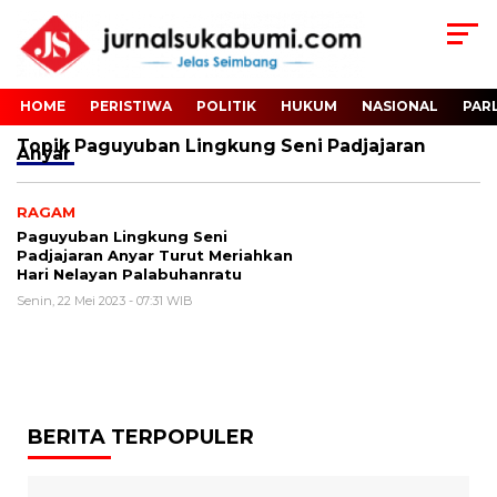
HOME
PERISTIWA
POLITIK
HUKUM
NASIONAL
PAR
Topik
Paguyuban Lingkung Seni Padjajaran
Anyar
RAGAM
Paguyuban Lingkung Seni
Padjajaran Anyar Turut Meriahkan
Hari Nelayan Palabuhanratu
Senin, 22 Mei 2023 - 07:31 WIB
BERITA TERPOPULER