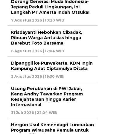
Dorong Generasi Muda Indonesia-
Jepang Peduli Lingkungan, Ini
Langkah PT Amerta Indah Otsuka!
7 Agustus 2026 | 10:20 WIB
Krisdayanti Hebohkan Cibadak,
Ribuan Warga Antusias hingga
Berebut Foto Bersama
6 Agustus 2026 | 12:04 WIB
Dipanggil ke Purwakarta, KDM Ingin
Kampung Adat Ciptamulya Ditata
2 Agustus 2026 | 19:30 WIB
Usung Perubahan di PWI Jabar,
Kang Andhy Tawarkan Program
Kesejahteraan hingga Karier
Internasional
31 Juli 2026 | 22:04 WIB
Hergun Usul Kemendagri Luncurkan
Program Wirausaha Pemula untuk