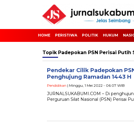
HOME
PERISTIWA
POLITIK
HUKUM
NASI
Topik
Padepokan PSN Perisai Putih
Pendekar Cilik Padepokan PSN
Penghujung Ramadan 1443 H
Pendidikan
| Minggu, 1 Mei 2022 - 06:07 WIB
JURNALSUKABUMI.COM – Di penghujung b
Perguruan Silat Nasional (PSN) Perisai P