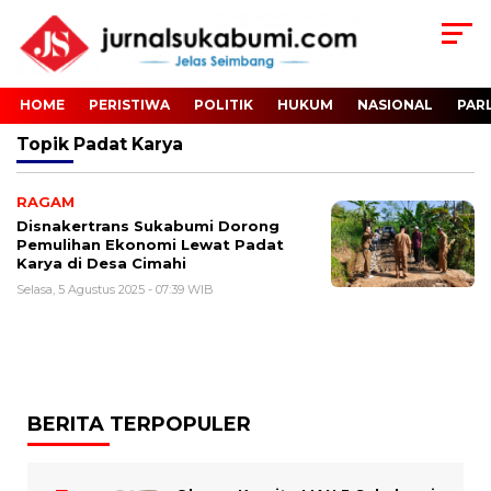
HOME
PERISTIWA
POLITIK
HUKUM
NASIONAL
PAR
Topik
Padat Karya
RAGAM
Disnakertrans Sukabumi Dorong
Pemulihan Ekonomi Lewat Padat
Karya di Desa Cimahi
Selasa, 5 Agustus 2025 - 07:39 WIB
BERITA TERPOPULER