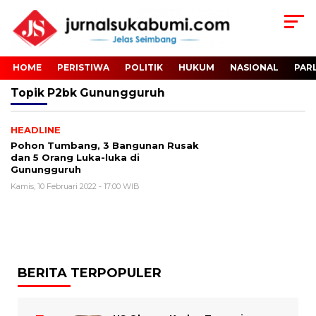
HOME
PERISTIWA
POLITIK
HUKUM
NASIONAL
PAR
Topik
P2bk Gunungguruh
HEADLINE
Pohon Tumbang, 3 Bangunan Rusak
dan 5 Orang Luka-luka di
Gunungguruh
Kamis, 10 Februari 2022 - 17:00 WIB
BERITA TERPOPULER