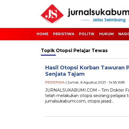
HOME
PERISTIWA
POLITIK
HUKUM
NASI
Topik
Otopsi Pelajar Tewas
Hasil Otopsi Korban Tawuran 
Senjata Tajam
PERISTIWA
| Jumat, 6 Agustus 2021 - 14:55 WIB
JURNALSUKABUMI.COM – Tim Dokter For
telah melakukan otopsi seorang pelajara 
jurnalsukabumi.com, otopsi jasad…