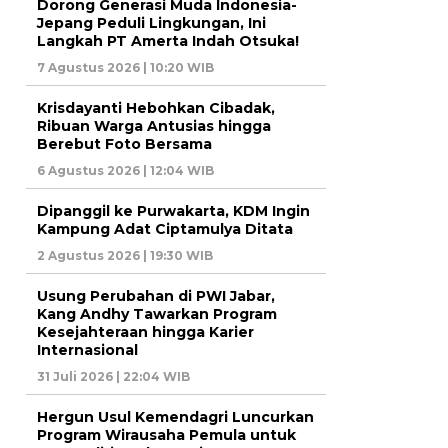
Dorong Generasi Muda Indonesia-
Jepang Peduli Lingkungan, Ini
Langkah PT Amerta Indah Otsuka!
7 Agustus 2026 | 10:20 WIB
Krisdayanti Hebohkan Cibadak,
Ribuan Warga Antusias hingga
Berebut Foto Bersama
6 Agustus 2026 | 12:04 WIB
Dipanggil ke Purwakarta, KDM Ingin
Kampung Adat Ciptamulya Ditata
2 Agustus 2026 | 19:30 WIB
Usung Perubahan di PWI Jabar,
Kang Andhy Tawarkan Program
Kesejahteraan hingga Karier
Internasional
31 Juli 2026 | 22:04 WIB
Hergun Usul Kemendagri Luncurkan
Program Wirausaha Pemula untuk