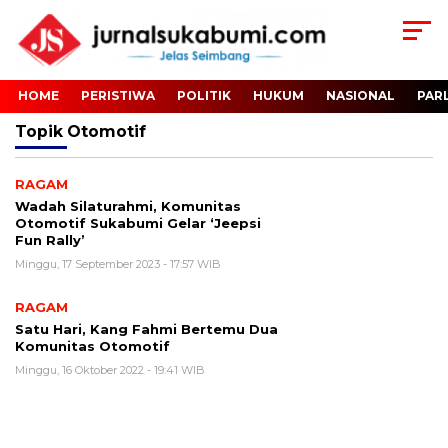
HOME
PERISTIWA
POLITIK
HUKUM
NASIONAL
PAR
Topik
Otomotif
RAGAM
Wadah Silaturahmi, Komunitas
Otomotif Sukabumi Gelar ‘Jeepsi
Fun Rally’
Minggu, 17 September 2023 - 17:57 WIB
RAGAM
Satu Hari, Kang Fahmi Bertemu Dua
Komunitas Otomotif
Minggu, 16 Oktober 2022 - 19:41 WIB