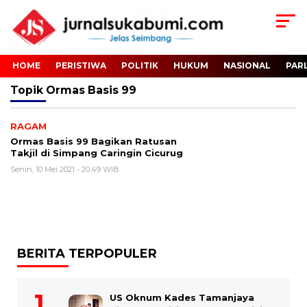
HOME
PERISTIWA
POLITIK
HUKUM
NASIONAL
PAR
Topik
Ormas Basis 99
RAGAM
Ormas Basis 99 Bagikan Ratusan
Takjil di Simpang Caringin Cicurug
Senin, 10 Mei 2021 - 20:49 WIB
BERITA TERPOPULER
US Oknum Kades Tamanjaya