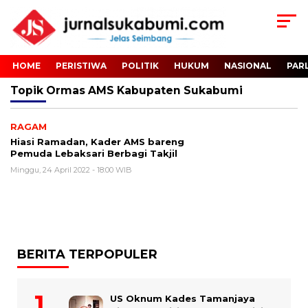
HOME
PERISTIWA
POLITIK
HUKUM
NASIONAL
PAR
Topik
Ormas AMS Kabupaten Sukabumi
RAGAM
Hiasi Ramadan, Kader AMS bareng
Pemuda Lebaksari Berbagi Takjil
Minggu, 24 April 2022 - 18:00 WIB
BERITA TERPOPULER
US Oknum Kades Tamanjaya