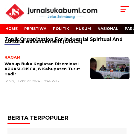
HOME
PERISTIWA
POLITIK
HUKUM
NASIONAL
PAR
Topik
Organization For Industrial Spiritual And
Cultural Advancement (OISCA)
RAGAM
Wabup Buka Kegiatan Diseminasi
APKASI-OISCA, 8 Kabupaten Turut
Hadir
Senin, 5 Februari 2024 - 17:46 WIB
BERITA TERPOPULER