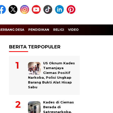
GERBANG DESA
PENDIDIKAN
RELIGI
VIDEO
BERITA TERPOPULER
US Oknum Kades
Tamanjaya
Ciemas Positif
Narkoba, Polisi Ungkap
Barang Bukti Alat Hisap
Sabu
Kades di Ciemas
Berada di
Satresnarkoba,