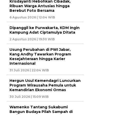
Krisdayanti Hebohkan Cibadak,
Ribuan Warga Antusias hingga
Berebut Foto Bersama
6 Agustus 2026 | 12:04 WIB
Dipanggil ke Purwakarta, KDM Ingin
Kampung Adat Ciptamulya Ditata
2 Agustus 2026 | 19:30 WIB
Usung Perubahan di PWI Jabar,
Kang Andhy Tawarkan Program
Kesejahteraan hingga Karier
Internasional
31 Juli 2026 | 22:04 WIB
Hergun Usul Kemendagri Luncurkan
Program Wirausaha Pemula untuk
Kemandirian Ekonomi Ormas
30 Juli 2026 | 15:09 WIB
Wamenko Tantang Sukabumi
Bangun Budaya Pilah Sampah di