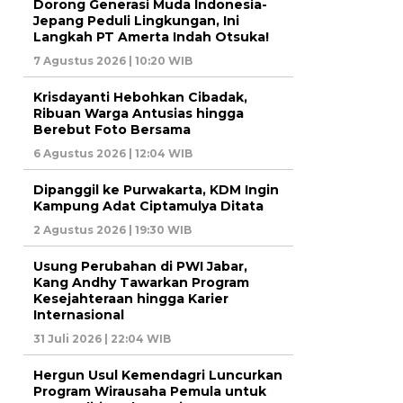
Dorong Generasi Muda Indonesia-
Jepang Peduli Lingkungan, Ini
Langkah PT Amerta Indah Otsuka!
7 Agustus 2026 | 10:20 WIB
Krisdayanti Hebohkan Cibadak,
Ribuan Warga Antusias hingga
Berebut Foto Bersama
6 Agustus 2026 | 12:04 WIB
Dipanggil ke Purwakarta, KDM Ingin
Kampung Adat Ciptamulya Ditata
2 Agustus 2026 | 19:30 WIB
Usung Perubahan di PWI Jabar,
Kang Andhy Tawarkan Program
Kesejahteraan hingga Karier
Internasional
31 Juli 2026 | 22:04 WIB
Hergun Usul Kemendagri Luncurkan
Program Wirausaha Pemula untuk