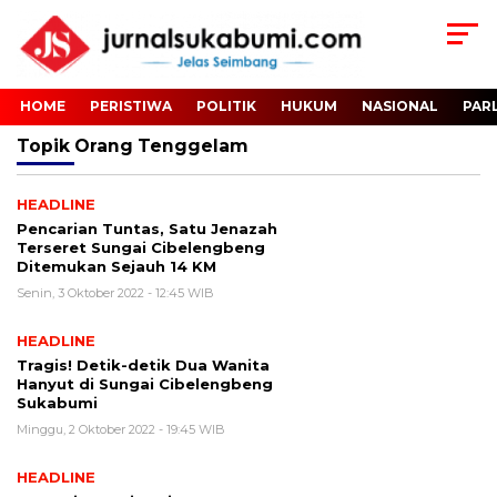
HOME
PERISTIWA
POLITIK
HUKUM
NASIONAL
PAR
Topik
Orang Tenggelam
HEADLINE
Pencarian Tuntas, Satu Jenazah
Terseret Sungai Cibelengbeng
Ditemukan Sejauh 14 KM
Senin, 3 Oktober 2022 - 12:45 WIB
HEADLINE
Tragis! Detik-detik Dua Wanita
Hanyut di Sungai Cibelengbeng
Sukabumi
Minggu, 2 Oktober 2022 - 19:45 WIB
HEADLINE