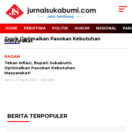
HOME
PERISTIWA
POLITIK
HUKUM
NASIONAL
PAR
Topik
Optimalkan Pasokan Kebutuhan
Masyarakat
RAGAM
Tekan Inflasi, Bupati Sukabumi:
Optimalkan Pasokan Kebutuhan
Masyarakat!
Senin, 27 Maret 2023 - 13:36 WIB
BERITA TERPOPULER