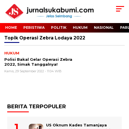
HOME
PERISTIWA
POLITIK
HUKUM
NASIONAL
PAR
Topik
Operasi Zebra Lodaya 2022
HUKUM
Polisi Bakal Gelar Operasi Zebra
2022, Simak Tanggalnya!
Kamis, 29 September 2022 - 11:04 WIB
BERITA TERPOPULER
US Oknum Kades Tamanjaya