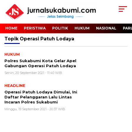
HOME
PERISTIWA
POLITIK
HUKUM
NASIONAL
PAR
Topik
Operasi Patuh Lodaya
HUKUM
Polres Sukabumi Kota Gelar Apel
Gabungan Operasi Patuh Lodaya
Senin, 20 September 2021 - 11:40 WIB
HEADLINE
Operasi Patuh Lodaya Dimulai, Ini
Daftar Pelanggaran Lalu Lintas
Incaran Polres Sukabumi
Minggu, 19 September 2021 - 20:37 WIB