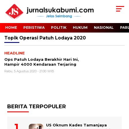
HOME
PERISTIWA
POLITIK
HUKUM
NASIONAL
PAR
Topik
Operasi Patuh Lodaya 2020
HEADLINE
Ops Patuh Lodaya Berakhir Hari Ini,
Hampir 4000 Kendaraan Terjaring
Rabu, 5 Agustus 2020 - 21:00 WIB
BERITA TERPOPULER
US Oknum Kades Tamanjaya