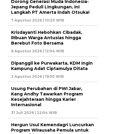
Dorong Generasi Muda Indonesia-
Jepang Peduli Lingkungan, Ini
Langkah PT Amerta Indah Otsuka!
7 Agustus 2026 | 10:20 WIB
Krisdayanti Hebohkan Cibadak,
Ribuan Warga Antusias hingga
Berebut Foto Bersama
6 Agustus 2026 | 12:04 WIB
Dipanggil ke Purwakarta, KDM Ingin
Kampung Adat Ciptamulya Ditata
2 Agustus 2026 | 19:30 WIB
Usung Perubahan di PWI Jabar,
Kang Andhy Tawarkan Program
Kesejahteraan hingga Karier
Internasional
31 Juli 2026 | 22:04 WIB
Hergun Usul Kemendagri Luncurkan
Program Wirausaha Pemula untuk