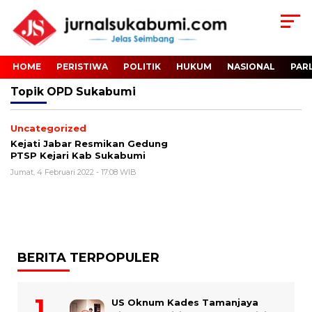
HOME
PERISTIWA
POLITIK
HUKUM
NASIONAL
PAR
Topik
OPD Sukabumi
Uncategorized
Kejati Jabar Resmikan Gedung
PTSP Kejari Kab Sukabumi
Jumat, 4 Februari 2022 - 17:08 WIB
BERITA TERPOPULER
US Oknum Kades Tamanjaya