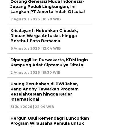
Dorong Generasi Muda Indonesia-
Jepang Peduli Lingkungan, Ini
Langkah PT Amerta Indah Otsuka!
7 Agustus 2026 | 10:20 WIB
Krisdayanti Hebohkan Cibadak,
Ribuan Warga Antusias hingga
Berebut Foto Bersama
6 Agustus 2026 | 12:04 WIB
Dipanggil ke Purwakarta, KDM Ingin
Kampung Adat Ciptamulya Ditata
2 Agustus 2026 | 19:30 WIB
Usung Perubahan di PWI Jabar,
Kang Andhy Tawarkan Program
Kesejahteraan hingga Karier
Internasional
31 Juli 2026 | 22:04 WIB
Hergun Usul Kemendagri Luncurkan
Program Wirausaha Pemula untuk