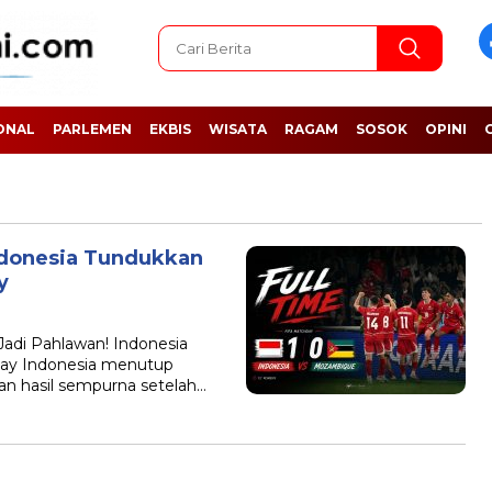
ONAL
PARLEMEN
EKBIS
WISATA
RAGAM
SOSOK
OPINI
ndonesia Tundukkan
y
i Pahlawan! Indonesia
day Indonesia menutup
an hasil sempurna setelah…