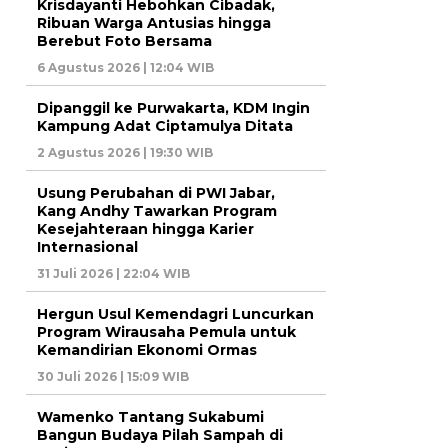
Krisdayanti Hebohkan Cibadak,
Ribuan Warga Antusias hingga
Berebut Foto Bersama
6 Agustus 2026 | 12:04 WIB
Dipanggil ke Purwakarta, KDM Ingin
Kampung Adat Ciptamulya Ditata
2 Agustus 2026 | 19:30 WIB
Usung Perubahan di PWI Jabar,
Kang Andhy Tawarkan Program
Kesejahteraan hingga Karier
Internasional
31 Juli 2026 | 22:04 WIB
Hergun Usul Kemendagri Luncurkan
Program Wirausaha Pemula untuk
Kemandirian Ekonomi Ormas
30 Juli 2026 | 15:09 WIB
Wamenko Tantang Sukabumi
Bangun Budaya Pilah Sampah di