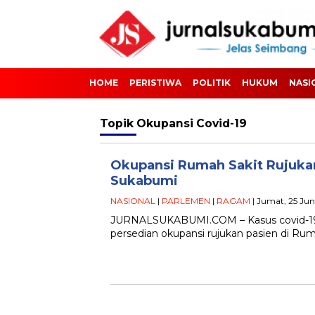
HOME
PERISTIWA
POLITIK
HUKUM
NASI
Topik
Okupansi Covid-19
Okupansi Rumah Sakit Rujukan
Sukabumi
NASIONAL
|
PARLEMEN
|
RAGAM
| Jumat, 25 Jun
JURNALSUKABUMI.COM – Kasus covid-19
persedian okupansi rujukan pasien di Ru