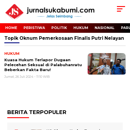
HOME
PERISTIWA
POLITIK
HUKUM
NASIONAL
PAR
Topik
Oknum Pemerkosaan Finalis Putri Nelayan
HUKUM
Kuasa Hukum Terlapor Dugaan
Pelecehan Seksual di Palabuhanratu
Beberkan Fakta Baru!
Jumat, 26 Juli 2024 - 11:10 WIB
BERITA TERPOPULER