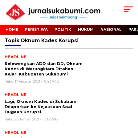
HOME
PERISTIWA
POLITIK
HUKUM
NASIONAL
PAR
Topik
Oknum Kades Korupsi
HEADLINE
Selewengkan ADD dan DD, Oknum
Kades di Warungkiara Ditahan
Kejari Kabupaten Sukabumi
Rabu, 17 Februari 2021 - 18:43 WIB
HEADLINE
Lagi, Oknum Kades di Sukabumi
Dilaporkan ke Kejaksaan Soal
Dugaan Korupsi
Rabu, 20 Januari 2021 - 13:05 WIB
HEADLINE