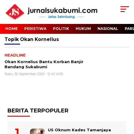
HOME
PERISTIWA
POLITIK
HUKUM
NASIONAL
PAR
Topik
Okan Kornelius
HEADLINE
Okan Kornelius Bantu Korban Banjir
Bandang Sukabumi
Rabu, 30 September 2020 - 12:40 WIB
BERITA TERPOPULER
US Oknum Kades Tamanjaya