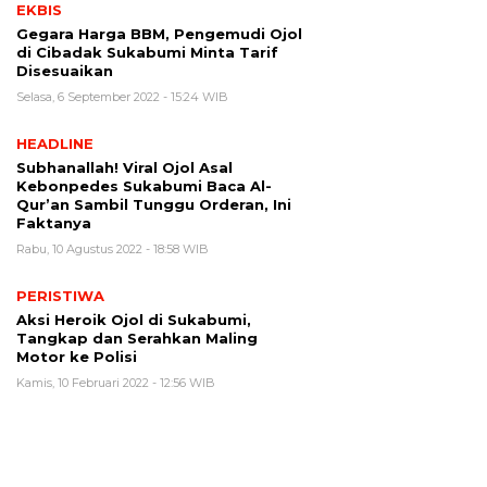
EKBIS
Gegara Harga BBM, Pengemudi Ojol
di Cibadak Sukabumi Minta Tarif
Disesuaikan
Selasa, 6 September 2022 - 15:24 WIB
HEADLINE
Subhanallah! Viral Ojol Asal
Kebonpedes Sukabumi Baca Al-
Qur’an Sambil Tunggu Orderan, Ini
Faktanya
Rabu, 10 Agustus 2022 - 18:58 WIB
PERISTIWA
Aksi Heroik Ojol di Sukabumi,
Tangkap dan Serahkan Maling
Motor ke Polisi
Kamis, 10 Februari 2022 - 12:56 WIB