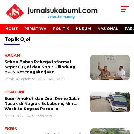
HOME
PERISTIWA
POLITIK
HUKUM
NASIONAL
PAR
Topik
Ojol
RAGAM
Sekda Bahas Pekerja Informal
Seperti Ojol dan Sopir Dilindungi
BPJS Ketenagakerjaan
Kamis, 4 September 2025 - 14:25 WIB
HEADLINE
Sopir Angkot dan Ojol Demo Jalan
Rusak di Nagrak Sukabumi, Minta
Waskita Segera Perbaiki
Senin, 14 Juli 2025 - 16:54 WIB
EKBIS