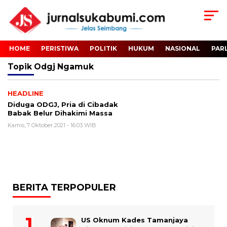
HOME
PERISTIWA
POLITIK
HUKUM
NASIONAL
PAR
Topik
Odgj Ngamuk
HEADLINE
Diduga ODGJ, Pria di Cibadak
Babak Belur Dihakimi Massa
Kamis, 7 Oktober 2021 - 16:03 WIB
BERITA TERPOPULER
US Oknum Kades Tamanjaya