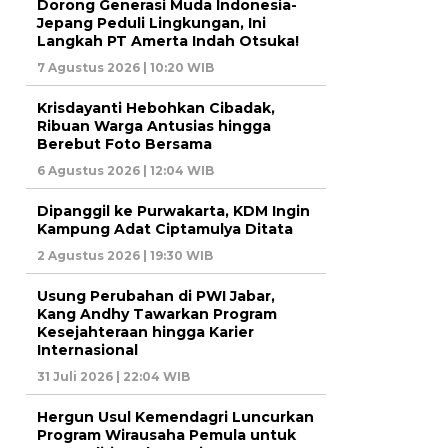
Dorong Generasi Muda Indonesia-
Jepang Peduli Lingkungan, Ini
Langkah PT Amerta Indah Otsuka!
7 Agustus 2026 | 10:20 WIB
Krisdayanti Hebohkan Cibadak,
Ribuan Warga Antusias hingga
Berebut Foto Bersama
6 Agustus 2026 | 12:04 WIB
Dipanggil ke Purwakarta, KDM Ingin
Kampung Adat Ciptamulya Ditata
2 Agustus 2026 | 19:30 WIB
Usung Perubahan di PWI Jabar,
Kang Andhy Tawarkan Program
Kesejahteraan hingga Karier
Internasional
31 Juli 2026 | 22:04 WIB
Hergun Usul Kemendagri Luncurkan
Program Wirausaha Pemula untuk