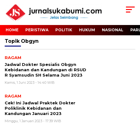
HOME
PERISTIWA
POLITIK
HUKUM
NASIONAL
PAR
Topik
Obgyn
RAGAM
Jadwal Dokter Spesialis Obgyn
Kebidanan dan Kandungan di RSUD
R Syamsudin SH Selama Juni 2023
Kamis, 1 Juni 2023 - 14:40 WIB
RAGAM
Cek! Ini Jadwal Praktek Dokter
Poliklinik Kebidanan dan
Kandungan Januari 2023
Minggu, 1 Januari 2023 - 17:39 WIB