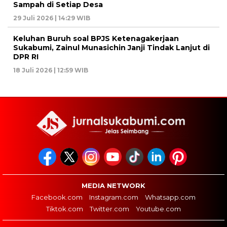
Sampah di Setiap Desa
29 Juli 2026 | 14:29 WIB
Keluhan Buruh soal BPJS Ketenagakerjaan
Sukabumi, Zainul Munasichin Janji Tindak Lanjut di
DPR RI
18 Juli 2026 | 12:59 WIB
MEDIA NETWORK
Facebook.com
Instagram.com
Whatsapp.com
Tiktok.com
Twitter.com
Youtube.com