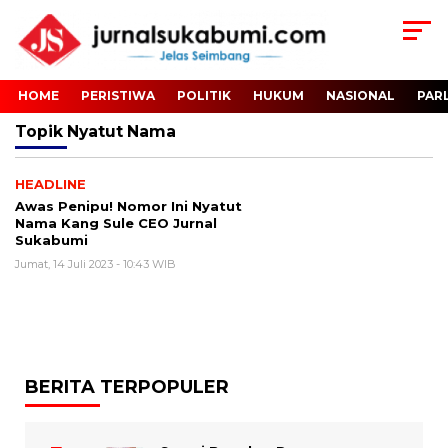
HOME
PERISTIWA
POLITIK
HUKUM
NASIONAL
PAR
Topik
Nyatut Nama
HEADLINE
Awas Penipu! Nomor Ini Nyatut
Nama Kang Sule CEO Jurnal
Sukabumi
Jumat, 14 Juli 2023 - 10:43 WIB
BERITA TERPOPULER