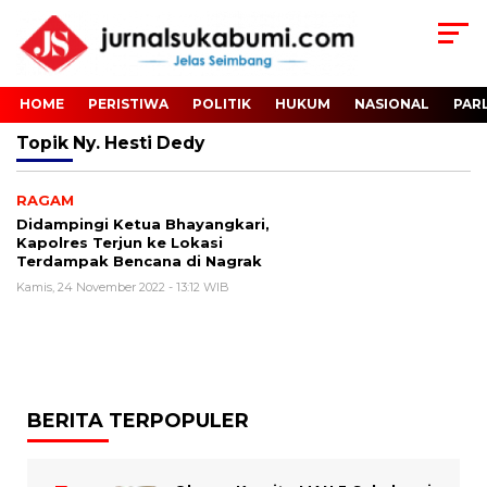
HOME
PERISTIWA
POLITIK
HUKUM
NASIONAL
PAR
Topik
Ny. Hesti Dedy
RAGAM
Didampingi Ketua Bhayangkari,
Kapolres Terjun ke Lokasi
Terdampak Bencana di Nagrak
Kamis, 24 November 2022 - 13:12 WIB
BERITA TERPOPULER