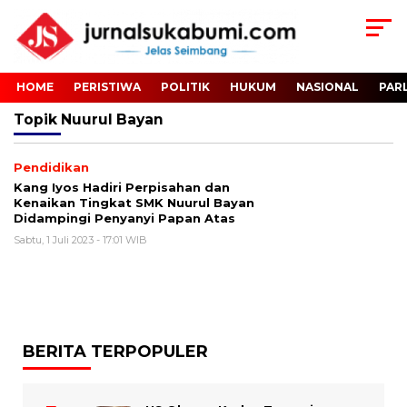
HOME
PERISTIWA
POLITIK
HUKUM
NASIONAL
PAR
Topik
Nuurul Bayan
Pendidikan
Kang Iyos Hadiri Perpisahan dan
Kenaikan Tingkat SMK Nuurul Bayan
Didampingi Penyanyi Papan Atas
Sabtu, 1 Juli 2023 - 17:01 WIB
BERITA TERPOPULER