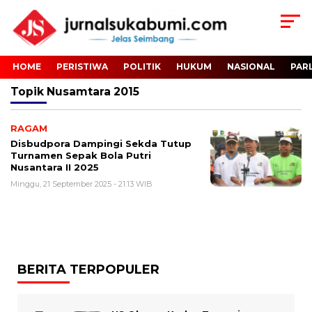
HOME
PERISTIWA
POLITIK
HUKUM
NASIONAL
PAR
Topik
Nusamtara 2015
RAGAM
Disbudpora Dampingi Sekda Tutup
Turnamen Sepak Bola Putri
Nusantara II 2025
Minggu, 21 September 2025 - 21:13 WIB
BERITA TERPOPULER