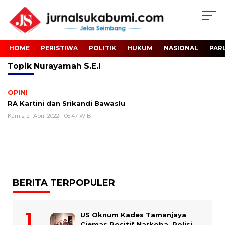
HOME
PERISTIWA
POLITIK
HUKUM
NASIONAL
PAR
Topik
Nurayamah S.E.I
OPINI
RA Kartini dan Srikandi Bawaslu
Kamis, 21 April 2022 - 06:47 WIB
BERITA TERPOPULER
US Oknum Kades Tamanjaya
Ciemas Positif Narkoba, Polisi