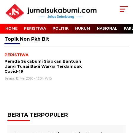
HOME
PERISTIWA
POLITIK
HUKUM
NASIONAL
PAR
Topik
Non Pkh Blt
PERISTIWA
Pemda Sukabumi Siapkan Bantuan
Uang Tunai Bagi Warga Terdampak
Covid-19
Selasa, 12 Mei 2020 - 13:34 WIB
BERITA TERPOPULER