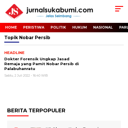
HOME
PERISTIWA
POLITIK
HUKUM
NASIONAL
PAR
Topik
Nobar Persib
HEADLINE
Dokter Forensik Ungkap Jasad
Remaja yang Pamit Nobar Persib di
Palabuhanratu
Sabtu, 2 Juli 2022 - 16:40 WIB
BERITA TERPOPULER