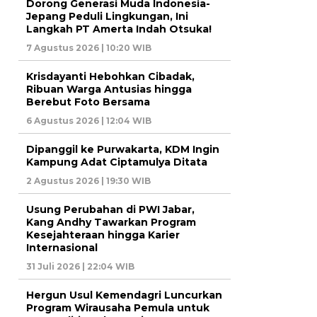
Dorong Generasi Muda Indonesia-
Jepang Peduli Lingkungan, Ini
Langkah PT Amerta Indah Otsuka!
7 Agustus 2026 | 10:20 WIB
Krisdayanti Hebohkan Cibadak,
Ribuan Warga Antusias hingga
Berebut Foto Bersama
6 Agustus 2026 | 12:04 WIB
Dipanggil ke Purwakarta, KDM Ingin
Kampung Adat Ciptamulya Ditata
2 Agustus 2026 | 19:30 WIB
Usung Perubahan di PWI Jabar,
Kang Andhy Tawarkan Program
Kesejahteraan hingga Karier
Internasional
31 Juli 2026 | 22:04 WIB
Hergun Usul Kemendagri Luncurkan
Program Wirausaha Pemula untuk