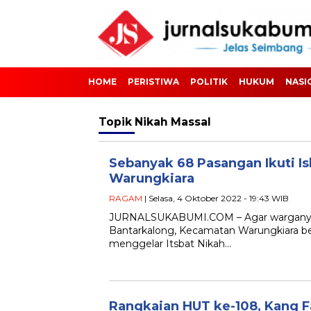
HOME
PERISTIWA
POLITIK
HUKUM
NASI
Topik
Nikah Massal
Sebanyak 68 Pasangan Ikuti Is
Warungkiara
RAGAM
| Selasa, 4 Oktober 2022 - 19:43 WIB
JURNALSUKABUMI.COM – Agar warganya m
Bantarkalong, Kecamatan Warungkiara b
menggelar Itsbat Nikah…
Rangkaian HUT ke-108, Kang Fa