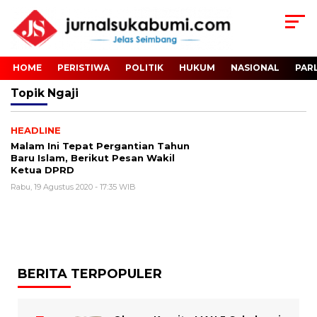
HOME
PERISTIWA
POLITIK
HUKUM
NASIONAL
PAR
Topik
Ngaji
HEADLINE
Malam Ini Tepat Pergantian Tahun
Baru Islam, Berikut Pesan Wakil
Ketua DPRD
Rabu, 19 Agustus 2020 - 17:35 WIB
BERITA TERPOPULER