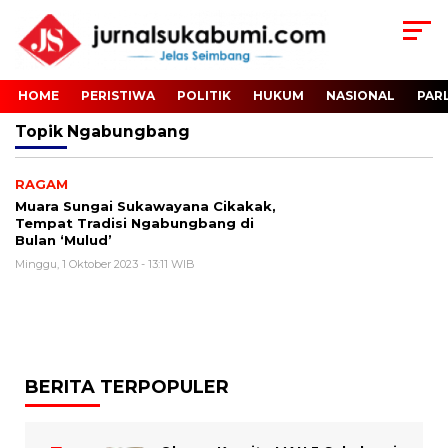
HOME
PERISTIWA
POLITIK
HUKUM
NASIONAL
PAR
Topik
Ngabungbang
RAGAM
Muara Sungai Sukawayana Cikakak,
Tempat Tradisi Ngabungbang di
Bulan ‘Mulud’
Minggu, 1 Oktober 2023 - 13:11 WIB
BERITA TERPOPULER